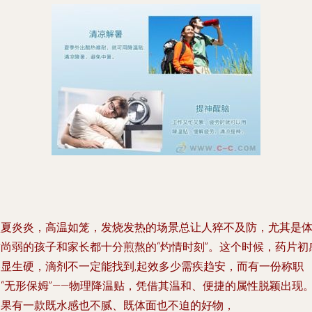
盛夏炎炎，高温如笼，发烧发热的场景总让人猝不及防，尤其是
质尚弱的孩子和家长都十分煎熬的“灼情时刻”。这个时候，药片初
略显生硬，滴剂不一定能找到,起效多少需疾趋安，而有一份称职
的“无形保姆”——物理降温贴，凭借其温和、便捷的属性脱颖出现
如果有一款既水感也不腻、既体面也不迫的好物，