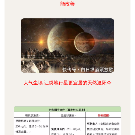
能改善
大气尘埃 让类地行星更宜居的天然遮阳伞