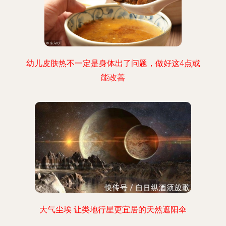
幼儿皮肤热不一定是身体出了问题，做好这4点或
能改善
大气尘埃 让类地行星更宜居的天然遮阳伞