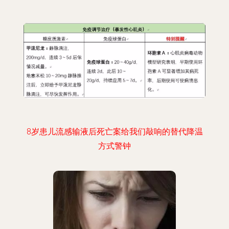
8岁患儿流感输液后死亡案给我们敲响的替代降温
方式警钟