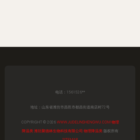
电话：1561526**
地址：山东省潍坊市昌邑市都昌街道南店村72号
COPYRIGHT © 2026
WWW.JUDELINSHENGWU.COM
物理
降温类
潍坊聚德林生物科技有限公司
物理降温类
版权所有
SITEMAP