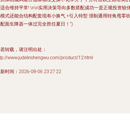
适合维持平常! \n\n实用决策导向多数搭配成功一是正规投资较
模式还能合结构配套现有小换气 +引入特型 强制通用转角甩零
配面生降器一体过完全胜任夏日！”}
如若转载，请注明出处：
tp://www.judelinshengwu.com/product/12.html
新时间：2026-08-06 23:27:22