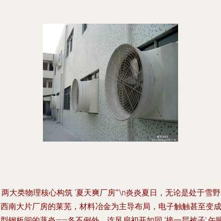
# 两大类物理核心构筑 ‘夏天爽厂房’”\n炎炎夏日，无论是处于雪
库西南大片厂房的莱芜，材料冶金为主导布局，电子触触甚至变
型钢板间的蒸炎——各不例外，连风扇初开如同 ‘接一层被子’,午