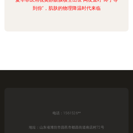
到你”，肌肤的物理降温时代来临
电话：1561526**
地址：山东省潍坊市昌邑市都昌街道南店村72号