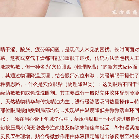
眼睛干涩、酸胀、疲劳等问题，是现代人常见的困扰。长时间面
屏幕、熬夜或空气干燥都可能加重眼干症状。传统方法常包括人
泪液或热敷，但一种名为“穴位眼贴（物理降温）”的新方式应运而
起，其通过物理降温原理，结合眼部穴位刺激，为缓解眼干提供
种新思路。-
什么是穴位眼贴（物理降温类）
：这类眼贴不同于
业级药敷敷包或免洗洗眼剂。其主要成分一般以立体胶体配制冷
胶、天然植物精华与传统精油为主，进行缓渗透吸附热量操作→
定部位眼周接触受到局部均匀→实现经由温度降低并微微活血环
张： - 涂在眉心骨下角域份位中，藉压强贴肤——不过透过吸附
接触按压局小润斑增强专注疏络及解除末端痉挛感受；补扫涩紧
不灵反应生理增。贴合得微妙作用由体液恒定通过出渗反射至相