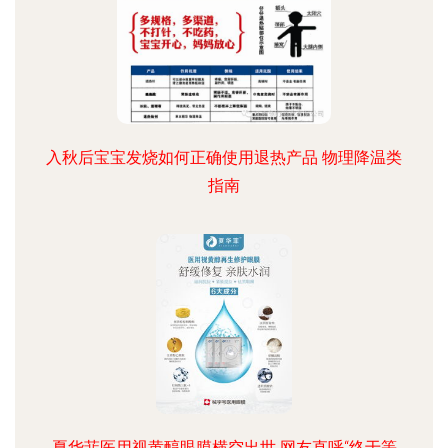
入秋后宝宝发烧如何正确使用退热产品 物理降温类
指南
夏华菲医用视黄醇眼膜横空出世 网友直呼“终于等